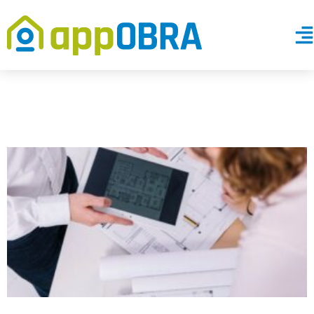
Como Funciona
Saiba Mais
Vantagens do appObra
Depoimentos
Blog
Contato
Materiais Gratuítos