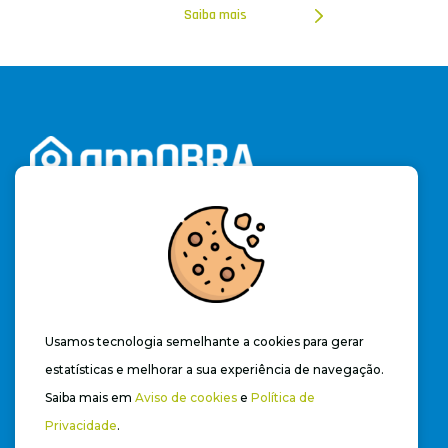
Saiba mais
Cadastre-se e acesse a versão trial do software por
15 dias e aproveite ilimitadamente os recursos
des
se app
novo e revolucionário.
(19) 3328-2262
contato@appobra.com.br
Usamos tecnologia semelhante a cookies para gerar
estatísticas e melhorar a sua experiência de navegação.
Saiba mais em
Aviso de cookies
e
Política de
Privacidade
.