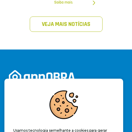
Saiba mais
VEJA MAIS NOTÍCIAS
Cadastre-se e acesse a versão trial do software por
15 dias e aproveite ilimitadamente os recursos
des
se app
novo e revolucionário.
(19) 3328-2262
contato@appobra.com.br
Usamos tecnologia semelhante a cookies para gerar