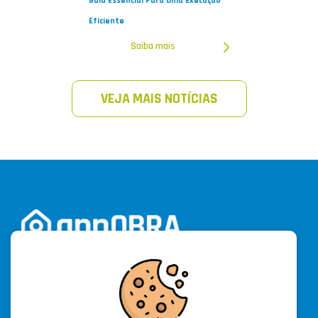
Guia Essencial Para Uma Execução
Eficiente
Saiba mais
VEJA MAIS NOTÍCIAS
Cadastre-se e acesse a versão trial do software por
15 dias e aproveite ilimitadamente os recursos
des
se app
novo e revolucionário.