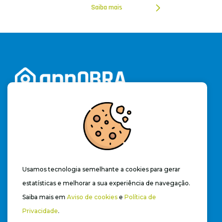
Saiba mais
Cadastre-se e acesse a versão trial do software por
15 dias e aproveite ilimitadamente os recursos
des
se app
novo e revolucionário.
(19) 3328-2262
contato@appobra.com.br
Usamos tecnologia semelhante a cookies para gerar
estatísticas e melhorar a sua experiência de navegação.
Saiba mais em
Aviso de cookies
e
Política de
Privacidade
.