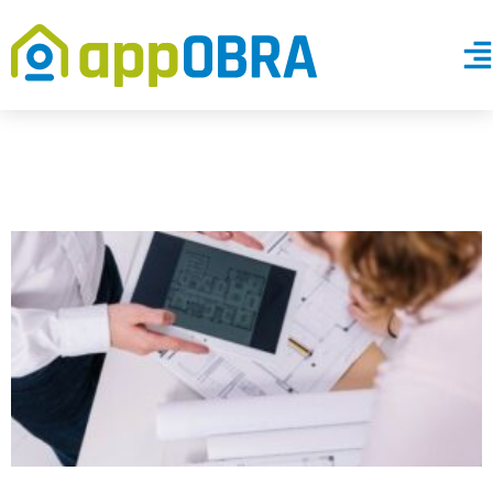
Como Funciona
Saiba Mais
Vantagens do appObra
Depoimentos
Blog
Contato
Materiais Gratuítos