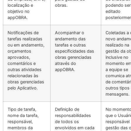
localização e
obras.
podendo ser
objetivo no
editado
appOBRA.
posteriormen
Notificações de
Acompanhar o
Coletadas a
tarefas realizadas
andamento das
novo andam
ou em andamento,
tarefas e outras
realizado na
orçamentos
especificidades das
gestão da ob
aprovados,
obras gerenciadas
inclusive no
comentários e
através do
momento em
outras atividades
appOBRA.
a equipe se
relacionadas às
comunica at
obras gerenciadas
de comentár
pelo Aplicativo.
outros tipos
mensagens.
Tipo de tarefa,
Definição de
No moment
nome da tarefa,
responsabilidades
que o Usuári
responsável,
de todos os
responsável 
membros da
envolvidos em cada
gestão das 