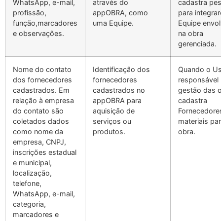
WhatsApp, e-mail,
através do
cadastra pe
profissão,
appOBRA, como
para integra
função,marcadores
uma Equipe.
Equipe envol
e observações.
na obra
gerenciada.
Nome do contato
Identificação dos
Quando o Us
dos fornecedores
fornecedores
responsável 
cadastrados. Em
cadastrados no
gestão das 
relação à empresa
appOBRA para
cadastra
do contato são
aquisição de
Fornecedore
coletados dados
serviços ou
materiais par
como nome da
produtos.
obra.
empresa, CNPJ,
inscrições estadual
e municipal,
localização,
telefone,
WhatsApp, e-mail,
categoria,
marcadores e