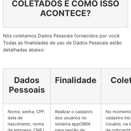
COLETADOS E COMO ISSO
ACONTECE?
Nós coletamos Dados Pessoais fornecidos por você.
Todas as finalidades de uso de Dados Pessoais estão
detalhadas abaixo:
Dados
Finalidade
Cole
Pessoais
Nome, senha, CPF,
Realizar o cadastro
No momento
data de
dos usuários no
cadastro inic
nascimento, nome
sistema appOBRA
Usuário, na t
da empresa, CNPJ,
para gestão de
de onboardi