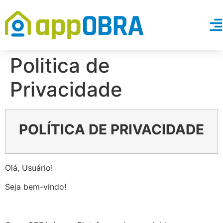
Politica de
Privacidade
Como Funciona
Saiba Mais
POLÍTICA DE PRIVACIDADE
Vantagens do appObra
Depoimentos
Olá, Usuário!
Blog
Seja bem-vindo!
Contato
Materiais Gratuítos