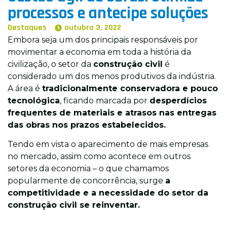
processos e antecipe soluções
(11) 3042-5698
Destaques
outubro 3, 2022
contato@appobra.com.br
Embora seja um dos principais responsáveis por
movimentar a economia em toda a história da
civilização, o setor da
construção civil
é
considerado um dos menos produtivos da indústria.
A área é
tradicionalmente conservadora e pouco
tecnológica
, ficando marcada por
desperdícios
frequentes de materiais e atrasos nas entregas
das obras nos prazos estabelecidos.
Tendo em vista o aparecimento de mais empresas
no mercado, assim como acontece em outros
setores da economia – o que chamamos
popularmente de concorrência, surge
a
competitividade e a necessidade do setor da
construção civil se reinventar.