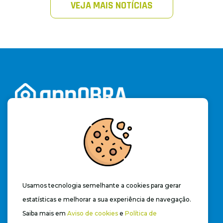
VEJA MAIS NOTÍCIAS
Cadastre-se e acesse a versão trial do software por
15 dias e aproveite ilimitadamente os recursos
des
se app
novo e revolucionário.
(19) 3328-2262
contato@appobra.com.br
Usamos tecnologia semelhante a cookies para gerar
estatísticas e melhorar a sua experiência de navegação.
Saiba mais em
Aviso de cookies
e
Política de